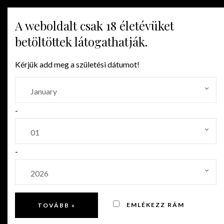
A weboldalt csak 18 életévüket
MENU
betöltöttek látogathatják.
Kérjük add meg a születési dátumot!
KÓSTOLÓ AJÁNLATAINK
Ajánlataink
-
Kóstoló ajánlataink egész évben fogadjuk a
pálinka barátokat, a pálinka tisztelőit, szerelmeseit
-
látványfőzéssel egybekötött pálinka kóstolóra.
Kóstoló termünkben 10 főtől 50 főig van lehetőség
családi, baráti, céges rendezvények lebonyolítására.
EMLÉKEZZ RÁM
A pálinka kóstoló mellé, igény szerint étkezést is