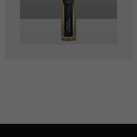
Folyékony arany –
Barrique szilva 50%
6900
Ft