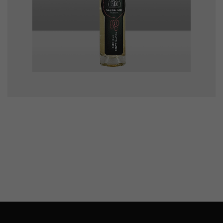
Barrique szilva pálinka
0,1l
3100
Ft