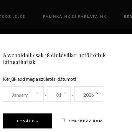
TKÖZ LELKE
PÁLINKÁINK ÉS PÁRLATAINK
BÉ
GALÉRIA
KAPCSOLAT
A weboldalt csak 18 életévüket betöltöttek
látogathatják.
Kérjük add meg a születési dátumot!
50%
-
-
EMLÉKEZZ RÁM