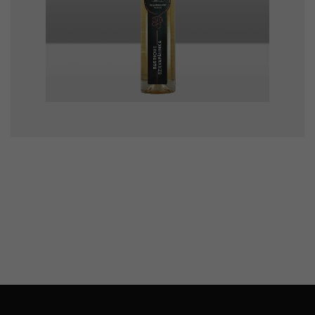
Barrique szilva pálinka
8300
Ft