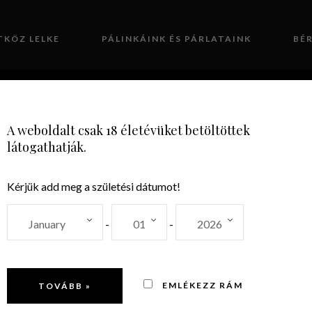
TKÖZ LELKE
PÁLINKÁINK ÉS PÁRLATAINK
BÉ
GALÉRIA
KAPCSOLAT
A weboldalt csak 18 életévüket betöltöttek
látogathatják.
Kérjük add meg a születési dátumot!
52%
-
-
EMLÉKEZZ RÁM