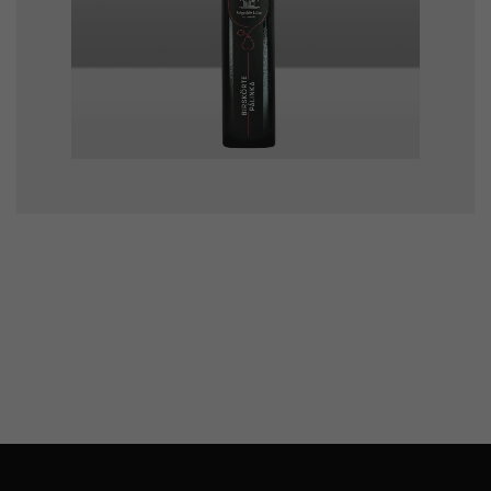
Birskörte pálinka
9800
Ft