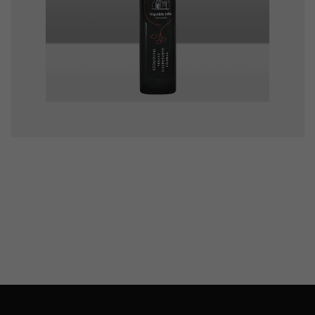
Szomolyai
feketecseresznye páli…
0,1l