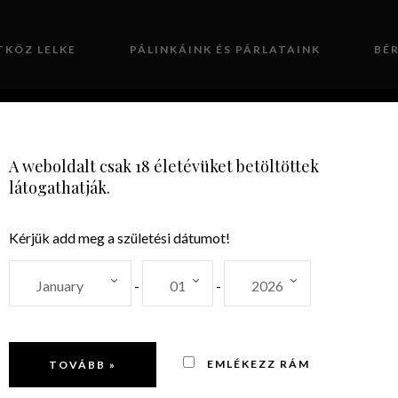
TKÖZ LELKE
PÁLINKÁINK ÉS PÁRLATAINK
BÉ
GALÉRIA
KAPCSOLAT
A weboldalt csak 18 életévüket betöltöttek
látogathatják.
Kérjük add meg a születési dátumot!
SZOMOLYAI
-
-
EMLÉKEZZ RÁM