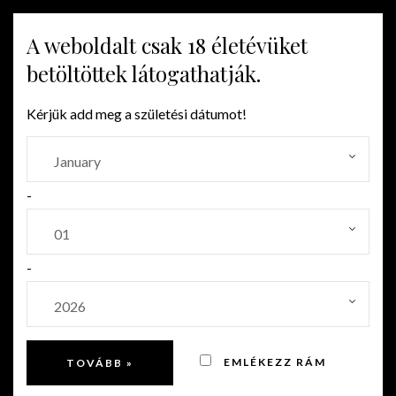
A weboldalt csak 18 életévüket
MENU
betöltöttek látogathatják.
Kérjük add meg a születési dátumot!
-
-
EMLÉKEZZ RÁM