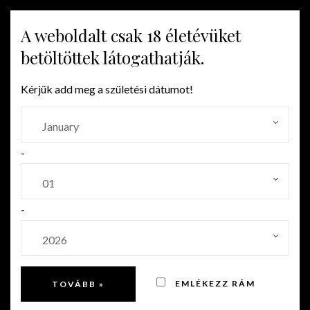
A weboldalt csak 18 életévüket
MENU
betöltöttek látogathatják.
Kérjük add meg a születési dátumot!
-
-
EMLÉKEZZ RÁM