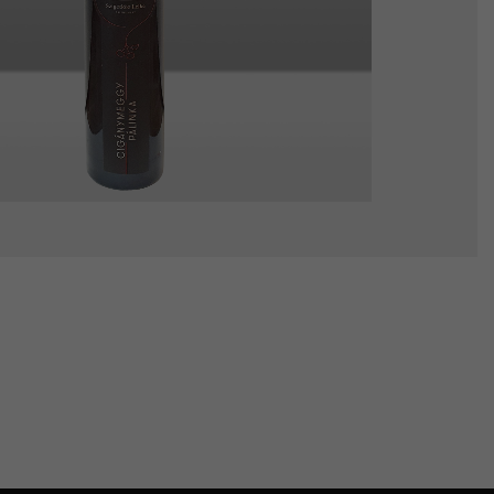
Cigánymeggy