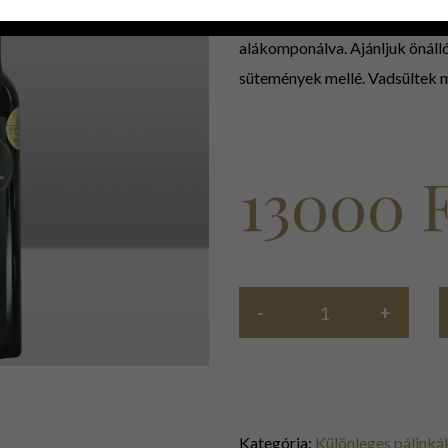
Kerek, marcipános földes jegy
alákomponálva. Ajánljuk önáll
sütemények mellé. Vadsültek mé
13000
Kategória:
Különleges pálinká