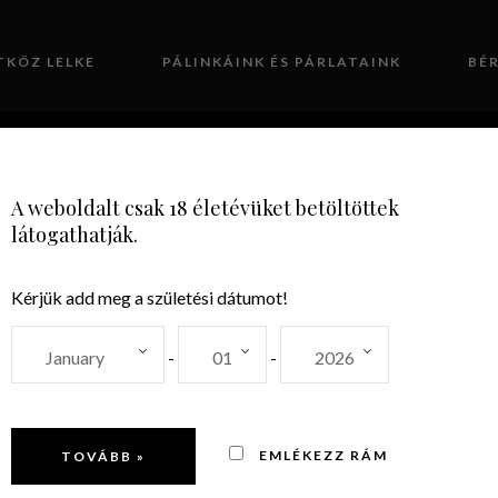
TKÖZ LELKE
PÁLINKÁINK ÉS PÁRLATAINK
BÉ
GALÉRIA
KAPCSOLAT
A weboldalt csak 18 életévüket betöltöttek
látogathatják.
Kérjük add meg a születési dátumot!
Feketebe
-
-
EMLÉKEZZ RÁM