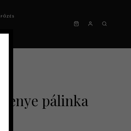
RFŐZÉS
rkenye pálinka