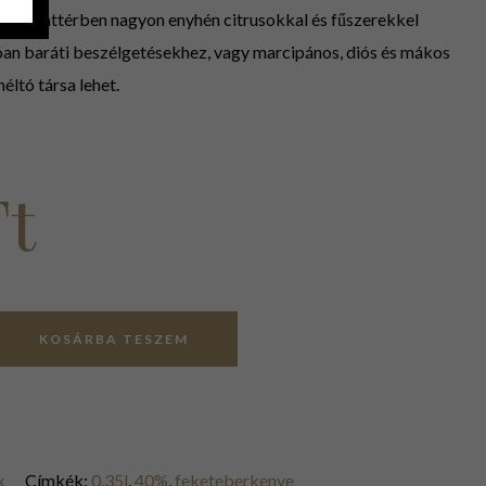
ek, a háttérben nagyon enyhén citrusokkal és fűszerekkel
óan baráti beszélgetésekhez, vagy marcipános, diós és mákos
ltó társa lehet.
Ft
KOSÁRBA TESZEM
k
Címkék:
0.35l
,
40%
,
feketeberkenye