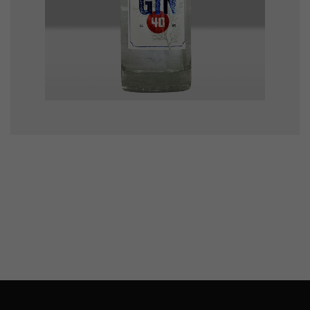
Ruby’s Gin
8000
Ft