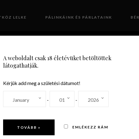
TKÖZ LELKE
PÁLINKÁINK ÉS PÁRLATAINK
BÉ
GALÉRIA
KAPCSOLAT
A weboldalt csak 18 életévüket betöltöttek
látogathatják.
Kérjük add meg a születési dátumot!
0.5L
-
-
EMLÉKEZZ RÁM