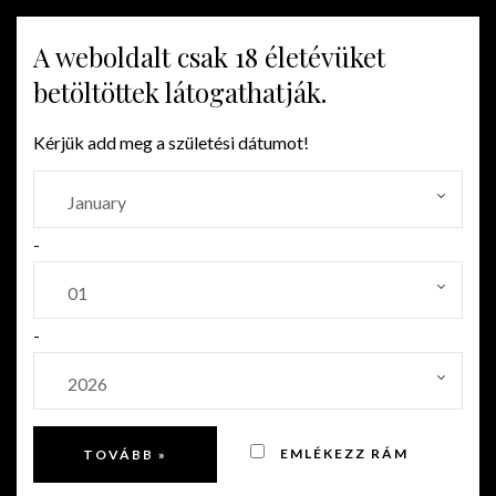
A weboldalt csak 18 életévüket
MENU
betöltöttek látogathatják.
Kérjük add meg a születési dátumot!
-
-
EMLÉKEZZ RÁM