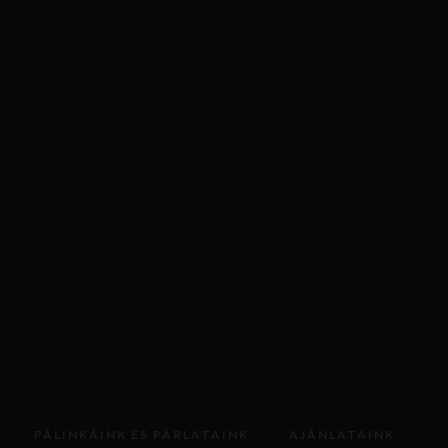
KOSÁRBA TESZEM
PÁLINKÁINK ÉS PÁRLATAINK
AJÁNLATAINK