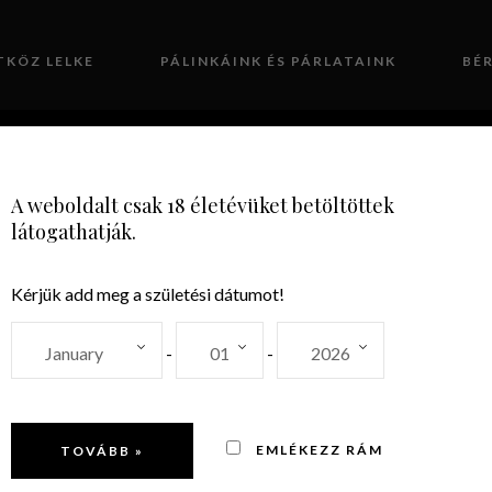
TKÖZ LELKE
PÁLINKÁINK ÉS PÁRLATAINK
BÉ
GALÉRIA
KAPCSOLAT
A weboldalt csak 18 életévüket betöltöttek
látogathatják.
Kérjük add meg a születési dátumot!
Gin díszc
-
-
fever toni
EMLÉKEZZ RÁM