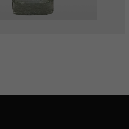
Ruby’s Gin
8000
Ft