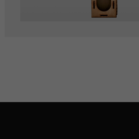
Fadoboz 0,35l-es páli
1600
Ft