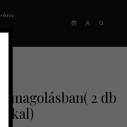
RFŐZÉS
somagolásban( 2 db
c-kal)