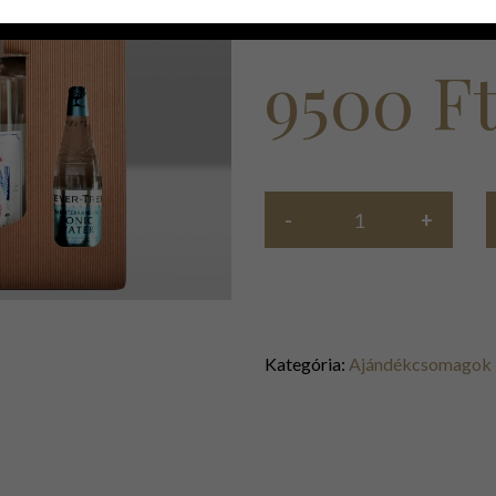
9500
F
Kategória:
Ajándékcsomagok