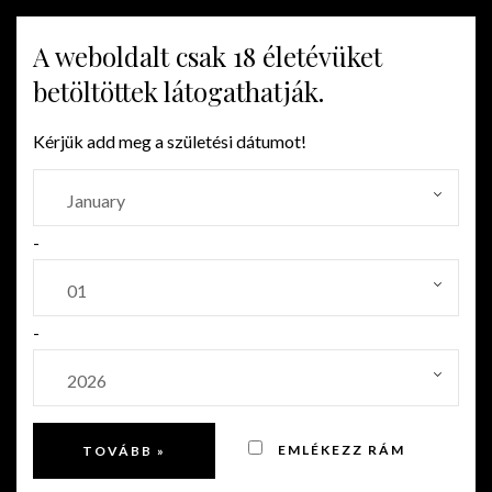
A weboldalt csak 18 életévüket
MENU
betöltöttek látogathatják.
Kérjük add meg a születési dátumot!
-
-
EMLÉKEZZ RÁM