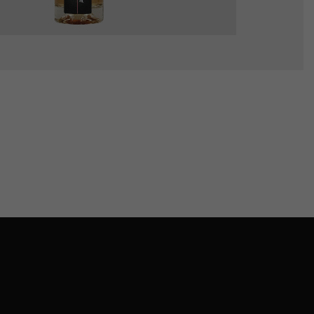
rique ananász párlat
7900
Ft