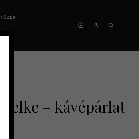
RFŐZÉS
 Lelke – kávépárlat