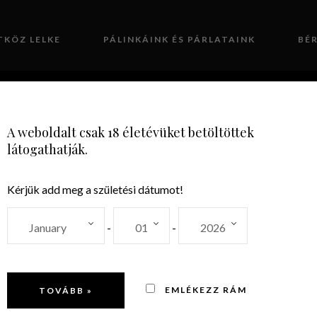
TKÖZ LELKE
PÁLINKÁINK ÉS PÁRLATAINK
BÉ
GALÉRIA
KAPCSOLAT
A weboldalt csak 18 életévüket betöltöttek
látogathatják.
Kérjük add meg a születési dátumot!
Szigetköz
-
-
EMLÉKEZZ RÁM