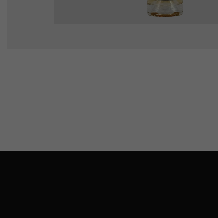
Barrique ananász párla
3100
Ft