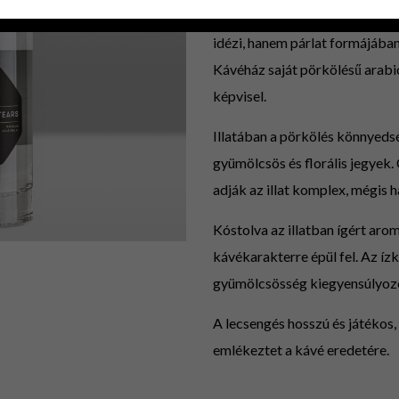
A Szigetköz Lelke kávépárlata
idézi, hanem párlat formájában
Kávéház saját pörkölésű arab
képvisel.
Illatában a pörkölés könnyeds
gyümölcsös és florális jegyek.
adják az illat komplex, mégis 
Kóstolva az illatban ígért ar
kávékarakterre épül fel. Az íz
gyümölcsösség kiegyensúlyozo
A lecsengés hosszú és játékos,
emlékeztet a kávé eredetére.