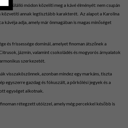
 egyedülálló módon közelíti meg a kávé élményét: nem csupán
 közvetíti annak legtisztább karakterét. Az alapot a Karolina
ica kávéja adja, amely már önmagában is magas minőséget
ége és frissessége dominál, amelyet finoman átszőnek a
 Citrusok, jázmin, valamint csokoládés és mogyorós árnyalatok
harmonikus szerkezetét.
omák visszaköszönnek, azonban mindez egy markáns, tiszta
kép egyszerre gazdag és fókuszált, a pörkölési jegyek és a
tt egységet alkotnak.
 finoman rétegzett utóízzel, amely még percekkel később is