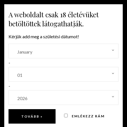
A weboldalt csak 18 életévüket
MENU
betöltöttek látogathatják.
Kérjük add meg a születési dátumot!
-
-
EMLÉKEZZ RÁM