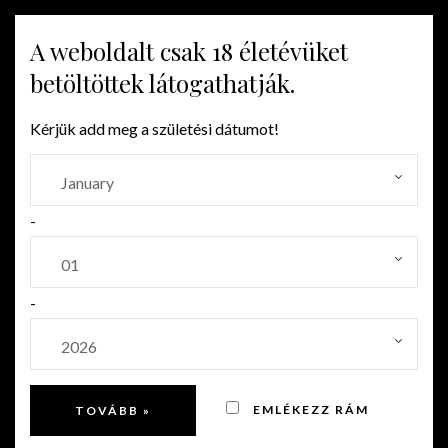
A weboldalt csak 18 életévüket
MENU
betöltöttek látogathatják.
Kérjük add meg a születési dátumot!
-
-
EMLÉKEZZ RÁM