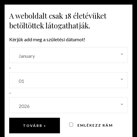
A weboldalt csak 18 életévüket
MENU
betöltöttek látogathatják.
Kérjük add meg a születési dátumot!
SZŐLŐ PÁLINKÁK
-
-
EMLÉKEZZ RÁM